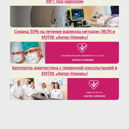
МРТ под наркозом
Скидка 30% на лечение варикоза методом ЭВЛК в
МУПФ «Ангио-Клиник»!
Бесплатно диагностика с первичной консультацией в
МУПФ «Ангио-Клиник»!