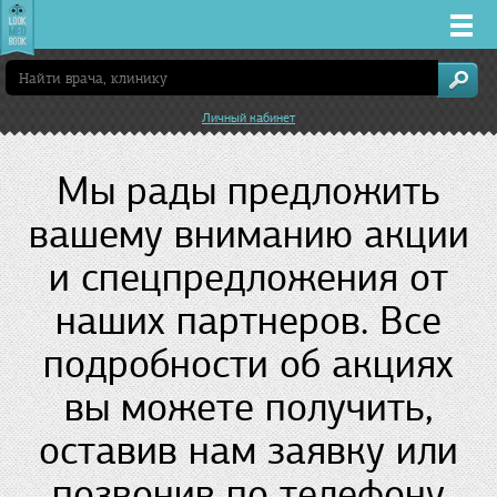
Врачи
Личный кабинет
Клиники
Мы рады предложить
Заболевания
вашему вниманию акции
Лекарства
и спецпредложения от
наших партнеров. Все
Акции
подробности об акциях
Услуги
вы можете получить,
оставив нам заявку или
Краснодар
позвонив по телефону